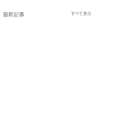
すべて表示
最新記事
Bizcomradesか
ら“Comrades”へ。名
コメント
称に込めた意図と背景
一瞬なんのこと？と思われ
新年のご挨拶