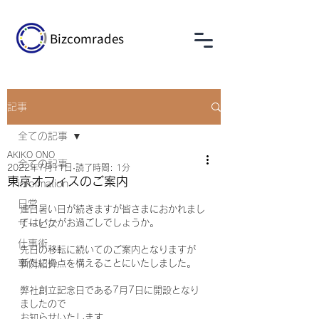
Bizcomrades
記事
全ての記事
AKIKO ONO
全ての記事
2022年7月11日
読了時間: 1分
東京オフィスのご案内
information
日常
連日暑い日が続きますが皆さまにおかれまし
てはいかがお過ごしでしょうか。
サービス
仕事術
先日の移転に続いてのご案内となりますが
事例紹介
新たに拠点を構えることにいたしました。
弊社創立記念日である7月7日に開設となり
ましたので
お知らせいたします。