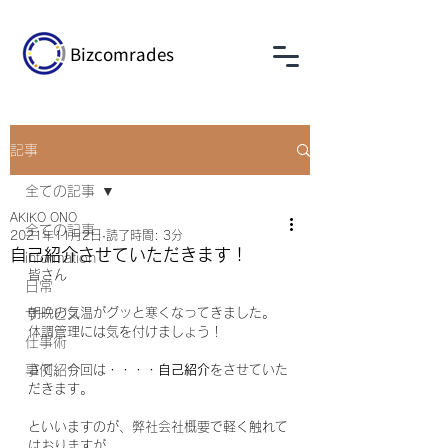
Bizcomrades
記事
全ての記事
AKIKO ONO
全ての記事
2021年11月2日
読了時間: 3分
自己紹介させていただきます！
information
皆さん
日常
朝晩の気温がグッと寒くなってきました。
サービス
体調管理には気を付けましょう！
仕事術
事例紹介
さて、今回は・・・・
自己紹介
をさせていた
だきます。
といいますのが、弊社会社概要で軽く触れて
はおりますが、