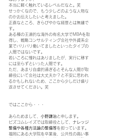
本当に軽く触れているレベルだなと。笑
せっかくなので、もう少しどのような人物な
のかお伝えしたいと考えました。
正直なところ、きらびやかな経歴とは無縁で
す。
ある種の王道的な海外の有名大学でMBAを取
得し、戦略コンサルティング会社や外資系企
業でバリバリ働いてましたといったタイプの
人間ではないです。
若いころに憧れはありましたが、実行に移す
には至らずといった人間です。
ただ、あまり自虐的過ぎるとそんな人間が取
締役にいて会社は大丈夫か？と不安に思われ
るかもしれないため、ここから少しだけ盛り
返させてください。笑
ではここから・・・
あらためまして、
小野謙治
と申します。
ビズコムレイズでは取締役として、
ナレッジ
整備や各種方法論の整備等
を担っています。
福岡にある大学院を卒業後、公共性の高い事