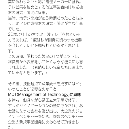
業に係わりたいと総合電機メーカーに就職。
テレビ局を始めとする放送事業者向け放送機
器の研究・開発に従事。
当時、地デジ開始が迫る時期だったこともあ
り、地デジ対応機器の研究・開発が主な仕事
でした。
20歳より上の方で地上波テレビを観ている
方であれば、1度は私が開発に関わった機器
を介してテレビを観られているかと思いま
す。
この時期、関わった製品の1つがヒットし、
経営層から表彰をして頂くような機会にも恵
まれました。（素晴らしい先輩たちに囲まれ
ていたなと思います。）
その後、技術起点で産業変革を成すにはどう
いったことが必要なのか？と
MOT(Management of Technology)に興味
を持ち、働きながら某国立大学院で修学。
すっかりイノベーションの熱に浮かされ、お
世話になった会社を飛び出し、大企業のジョ
イントベンチャーを始め、複数のベンチャー
企業の新規事業開発に関わらせて頂きまし
た。