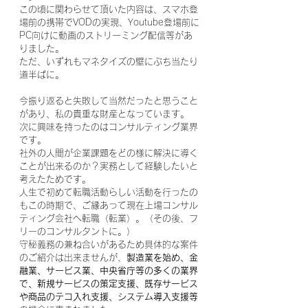
この頃に関わらせて頂いた内容は、スマホ登
場前の携帯でVODの実現、Youtube登場前に
PC向けに動画のストリーミング配信等があ
りました。
ただ、いずれもマネタイズの壁にぶち当たり
道半ばに。
今振り返ると失敗して当然だったと思うこと
があり、私の貴重な財産となっています。
次に興味を持ったのはコンサルティング業界
です。
社外の人間が企業課題をどの様に解決に導く
ことが出来るのか？実務として経験したいと
考えたためです。
人生で初めて転職活動らしい活動を行ったの
もこの時期で、ご縁あって現在上場コンサル
ティング会社へ転職（転業）。（その後、フ
リーのコンサルタントに。）
守秘義務の兼ね合いがあるため具体的な案件
のご紹介は出来ませんが、
製造業を始め、金
融業、サービス業、中央省庁等の多くの業界
で、新規サービスの策定支援、既存サービス
や商品のテコ入れ支援、システム導入支援等